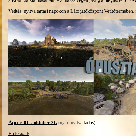
a Rotunda kiállításaiban. Az utazás végén pedig a megtisztelő Lovag
Vetítés: nyitva tartási napokon a Látogatóközpont Vetítőtermében, f
Április 01. - október 31.
(nyári nyitva tartás)
Emlékpark