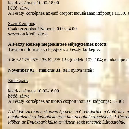
kedd-vasárnap: 10.00-18.00
hétfő: zárva
A Feszty-körképhez az első csoport indulásának időpontja 10.30, a
Szeri Kemping
Csak szezonban! Naponta 0.00-24.00
szezonon kívül: zárva
A Feszty-körkép megtekintése előjegyzéshez kötött!
További információ, előjegyzés a Feszty-körképre:
+36 62 275 257; +36 62 275 133 (mellék: 103, 104; munkanapok
November 01. - március 31.
(téli nyitva tartás)
Emlékpark
kedd-vasárnap: 10.00-16.00
hétfő: zárva
A Feszty-körképhez az utolsó csoport indulási időpontja: 15.30!
A téli időszakban a skanzen épületei, a Csete-jurták, a Gátőrház
meghirdetett szolgáltatásai ezen időszak alatt szünetelnek. A Feszt
időben az Emlékpark külső területein sétát tehetnek Látogatóink.