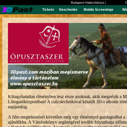
Budapest-Halászbástya |
G
Tickets
Geschenke
Mobile Screenings
Wi
Kihagyhatatlan élményben lesz része azoknak, akik megnézik a Ma
Látogatóközpontban! A csúcstechnikával készült 3D-s alkotás tör
napjainkig.
A film megtekintését követően még egy élménnyel gazdagodhat a 
ajándékba. A Vándorkönyv segítségével tovább folytathatja időutaz