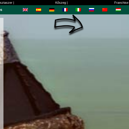
sztaszer |
Kőszeg |
Franchise
os