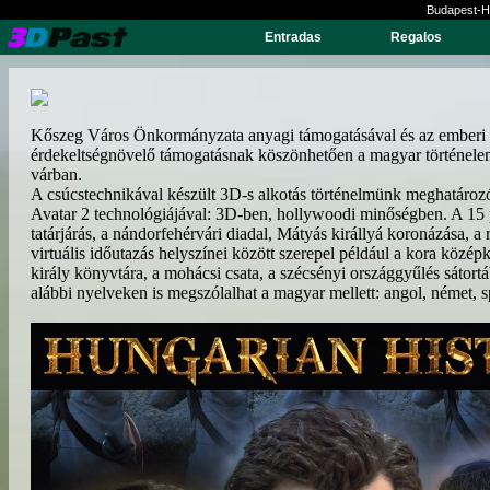
Budapest-H
Entradas
Regalos
Kőszeg Város Önkormányzata anyagi támogatásával és az emberi erő
érdekeltségnövelő támogatásnak köszönhetően a magyar történelem
várban.
A csúcstechnikával készült 3D-s alkotás történelmünk meghatározó
Avatar 2 technológiájával: 3D-ben, hollywoodi minőségben. A 15 p
tatárjárás, a nándorfehérvári diadal, Mátyás királlyá koronázása, a 
virtuális időutazás helyszínei között szerepel például a kora közé
király könyvtára, a mohácsi csata, a szécsényi országgyűlés sátort
alábbi nyelveken is megszólalhat a magyar mellett: angol, német, sp