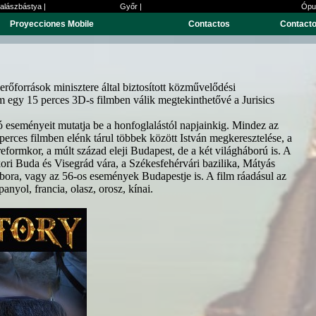
alászbástya |
Győr |
Ópu
Proyecciones Mobile
Contactos
Contact
források minisztere által biztosított közművelődési
 egy 15 perces 3D-s filmben válik megtekinthetővé a Jurisics
 eseményeit mutatja be a honfoglalástól napjainkig. Mindez az
erces filmben elénk tárul többek között István megkeresztelése, a
reformkor, a múlt század eleji Budapest, de a két világháború is. A
pkori Buda és Visegrád vára, a Székesfehérvári bazilika, Mátyás
ábora, vagy az 56-os események Budapestje is. A film ráadásul az
anyol, francia, olasz, orosz, kínai.