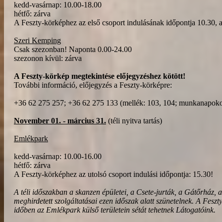
kedd-vasárnap: 10.00-18.00
hétfő: zárva
A Feszty-körképhez az első csoport indulásának időpontja 10.30, a
Szeri Kemping
Csak szezonban! Naponta 0.00-24.00
szezonon kívül: zárva
A Feszty-körkép megtekintése előjegyzéshez kötött!
További információ, előjegyzés a Feszty-körképre:
+36 62 275 257; +36 62 275 133 (mellék: 103, 104; munkanapok
November 01. - március 31.
(téli nyitva tartás)
Emlékpark
kedd-vasárnap: 10.00-16.00
hétfő: zárva
A Feszty-körképhez az utolsó csoport indulási időpontja: 15.30!
A téli időszakban a skanzen épületei, a Csete-jurták, a Gátőrház
meghirdetett szolgáltatásai ezen időszak alatt szünetelnek. A Feszt
időben az Emlékpark külső területein sétát tehetnek Látogatóink.