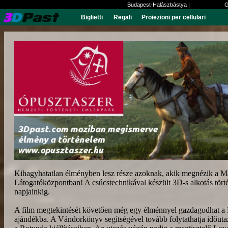
Budapest-Halászbástya |
G
Biglietti
Regali
Proiezioni per cellulari
Kihagyhatatlan élményben lesz része azoknak, akik megnézik a Ma
Látogatóközpontban! A csúcstechnikával készült 3D-s alkotás tör
napjainkig.
A film megtekintését követően még egy élménnyel gazdagodhat a 
ajándékba. A Vándorkönyv segítségével tovább folytathatja időutaz