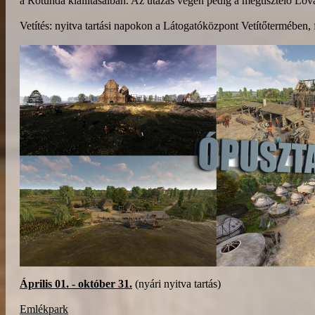
a Rotunda kiállításaiban. Az utazás végén pedig a megtisztelő Lovag
Vetítés: nyitva tartási napokon a Látogatóközpont Vetítőtermében, f
Április 01. - október 31.
(nyári nyitva tartás)
Emlékpark