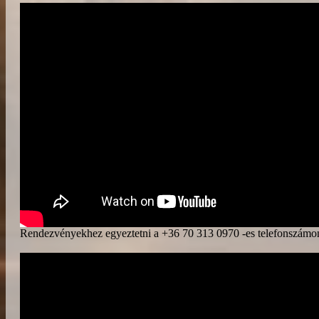
Rendezvényekhez egyeztetni a +36 70 313 0970 -es telefonszámon