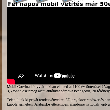
Mobil Corvina könyvtárunkban élheted át 1100 év történéseit! V
3,5 tonna ösztömeg alatti autónkat bárhova beengedik, 20 férőhel
Települünk ki privát rendezvényekre, 3D projektor rendszer és hang
kupola termében, Alabardos étteremben, mindenre nyitottak vagyu