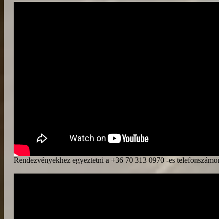
Rendezvényekhez egyeztetni a +36 70 313 0970 -es telefonszámon