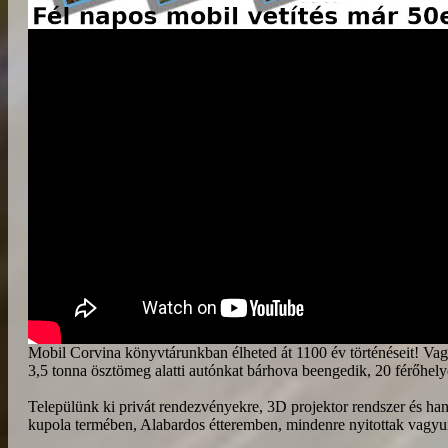
Mobil Corvina könyvtárunkban élheted át 1100 év történéseit! V
3,5 tonna ösztömeg alatti autónkat bárhova beengedik, 20 férőhel
Települünk ki privát rendezvényekre, 3D projektor rendszer és hang
kupola termében, Alabardos étteremben, mindenre nyitottak vagyu